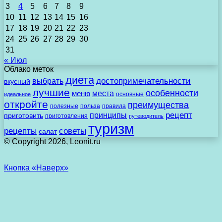
3
4
5
6
7
8
9
10
11
12
13
14
15
16
17
18
19
20
21
22
23
24
25
26
27
28
29
30
31
« Июл
Облако меток
диета
выбрать
достопримечательности
вкусный
лучшие
особенности
места
меню
основные
идеальное
откройте
преимущества
полезные
польза
правила
рецепт
принципы
приготовить
приготовления
путеводитель
туризм
рецепты
советы
салат
© Copyright 2026, Leonit.ru
Кнопка «Наверх»