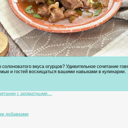
го солоноватого вкуса огурцов? Удивительное сочетание г
мью и гостей восхищаться вашими навыками в кулинарии.
очетании с ароматными…
ми добавками