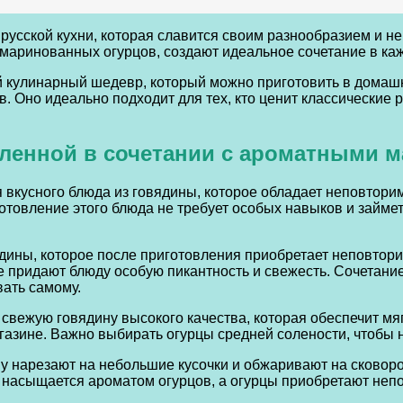
русской кухни, которая славится своим разнообразием и 
 маринованных огурцов, создают идеальное сочетание в каж
 кулинарный шедевр, который можно приготовить в домашни
. Оно идеально подходит для тех, кто ценит классические
вленной в сочетании с ароматными
 вкусного блюда из говядины, которое обладает неповтори
отовление этого блюда не требует особых навыков и займе
дины, которое после приготовления приобретает неповтори
придают блюду особую пикантность и свежесть. Сочетание 
вать самому.
 свежую говядину высокого качества, которая обеспечит м
газине. Важно выбирать огурцы средней солености, чтобы 
ину нарезают на небольшие кусочки и обжаривают на сковор
о насыщается ароматом огурцов, а огурцы приобретают неп