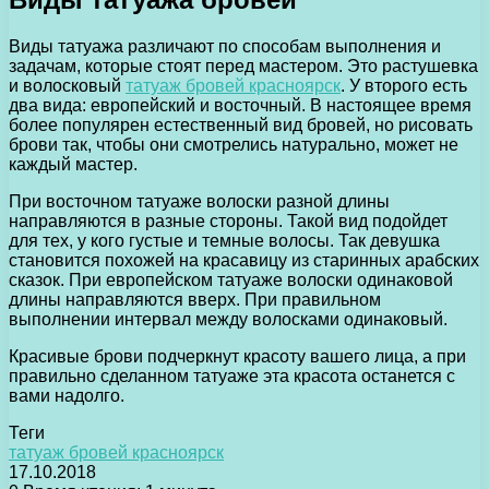
Виды татуажа различают по способам выполнения и
задачам, которые стоят перед мастером. Это растушевка
и волосковый
татуаж бровей красноярск
. У второго есть
два вида: европейский и восточный. В настоящее время
более популярен естественный вид бровей, но рисовать
брови так, чтобы они смотрелись натурально, может не
каждый мастер.
При восточном татуаже волоски разной длины
направляются в разные стороны. Такой вид подойдет
для тех, у кого густые и темные волосы. Так девушка
становится похожей на красавицу из старинных арабских
сказок. При европейском татуаже волоски одинаковой
длины направляются вверх. При правильном
выполнении интервал между волосками одинаковый.
Красивые брови подчеркнут красоту вашего лица, а при
правильно сделанном татуаже эта красота останется с
вами надолго.
Теги
татуаж бровей красноярск
17.10.2018