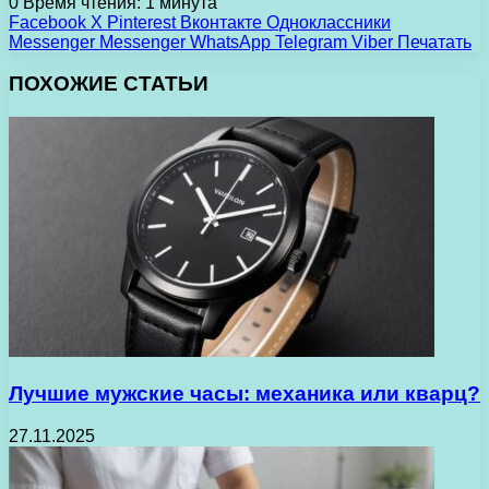
0
Время чтения: 1 минута
Facebook
X
Pinterest
Вконтакте
Одноклассники
Messenger
Messenger
WhatsApp
Telegram
Viber
Печатать
ПОХОЖИЕ СТАТЬИ
Лучшие мужские часы: механика или кварц?
27.11.2025