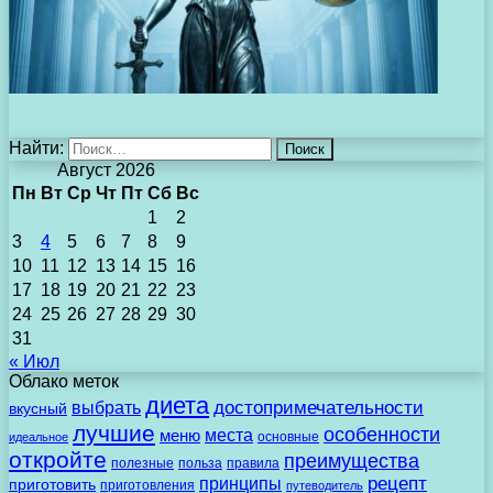
Найти:
Август 2026
Пн
Вт
Ср
Чт
Пт
Сб
Вс
1
2
3
4
5
6
7
8
9
10
11
12
13
14
15
16
17
18
19
20
21
22
23
24
25
26
27
28
29
30
31
« Июл
Облако меток
диета
выбрать
достопримечательности
вкусный
лучшие
особенности
места
меню
основные
идеальное
откройте
преимущества
полезные
польза
правила
рецепт
принципы
приготовить
приготовления
путеводитель