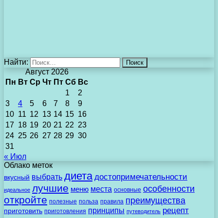
Найти:
Август 2026
Пн
Вт
Ср
Чт
Пт
Сб
Вс
1
2
3
4
5
6
7
8
9
10
11
12
13
14
15
16
17
18
19
20
21
22
23
24
25
26
27
28
29
30
31
« Июл
Облако меток
диета
выбрать
достопримечательности
вкусный
лучшие
особенности
места
меню
основные
идеальное
откройте
преимущества
полезные
польза
правила
рецепт
принципы
приготовить
приготовления
путеводитель