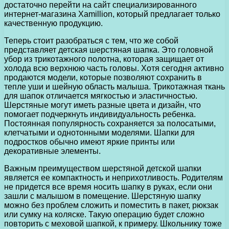
достаточно перейти на сайт специализированного
интернет-магазина Xamillion, который предлагает только
качественную продукцию.
Теперь стоит разобраться с тем, что же собой
представляет детская шерстяная шапка. Это головной
убор из трикотажного полотна, которая защищает от
холода всю верхнюю часть головы. Хотя сегодня активно
продаются модели, которые позволяют сохранить в
тепле уши и шейную область малыша. Трикотажная ткань
для шапок отличается мягкостью и эластичностью.
Шерстяные могут иметь разные цвета и дизайн, что
помогает подчеркнуть индивидуальность ребенка.
Постоянная популярность сохраняется за полосатыми,
клетчатыми и однотонными моделями. Шапки для
подростков обычно имеют яркие принты или
декоративные элементы.
Важным преимуществом шерстяной детской шапки
является ее компактность и неприхотливость. Родителям
не придется все время носить шапку в руках, если они
зашли с малышом в помещение. Шерстяную шапку
можно без проблем сложить и поместить в пакет, рюкзак
или сумку на коляске. Такую операцию будет сложно
повторить с меховой шапкой, к примеру. Школьнику тоже