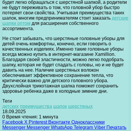
будет легко обращаться с шерстяной шапкой, а родители
не будут переживать о том, что головной убор быстро
потеряет свои свойства. Учитывая преимущества таких
шапок, многим предпринимателям стоит заказать
детские
шапки оптом
для расширения собственного
ассортимента.
Не стоит забывать, что шерстяные головные уборы для
детей очень комфортны, конечно, если говорить о
качественных изделиях. Именно такие головные уборы
всегда можно купить в интернет-магазине Xamillion.
Благодаря своей эластичности, можно легко подобрать
шапку, которая не будет спадать с головы, но и не будет
давить на нее. Наличие шерстяных волокон
обеспечивает эффективное сохранение тепла, что
критически важно для детского головного убора.
Двухслойная трикотажная шапка поможет сохранить
здоровье ребенка даже в холодные зимние дни.
Теги
детских
преимущества
шапок
шерстяных
18.09.2025
0
Время чтения: 1 минута
Facebook
X
Pinterest
Вконтакте
Одноклассники
Messenger
Messenger
WhatsApp
Telegram
Viber
Печатать