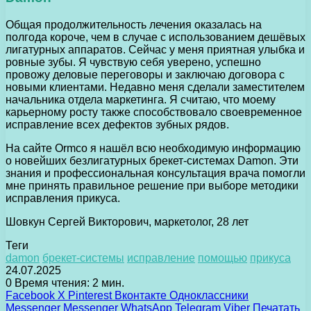
Общая продолжительность лечения оказалась на
полгода короче, чем в случае с использованием дешёвых
лигатурных аппаратов. Сейчас у меня приятная улыбка и
ровные зубы. Я чувствую себя уверено, успешно
провожу деловые переговоры и заключаю договора с
новыми клиентами. Недавно меня сделали заместителем
начальника отдела маркетинга. Я считаю, что моему
карьерному росту также способствовало своевременное
исправление всех дефектов зубных рядов.
На сайте Ormco я нашёл всю необходимую информацию
о новейших безлигатурных брекет-системах Damon. Эти
знания и профессиональная консультация врача помогли
мне принять правильное решение при выборе методики
исправления прикуса.
Шовкун Сергей Викторович, маркетолог, 28 лет
Теги
damon
брекет-системы
исправление
помощью
прикуса
24.07.2025
0
Время чтения: 2 мин.
Facebook
X
Pinterest
Вконтакте
Одноклассники
Messenger
Messenger
WhatsApp
Telegram
Viber
Печатать