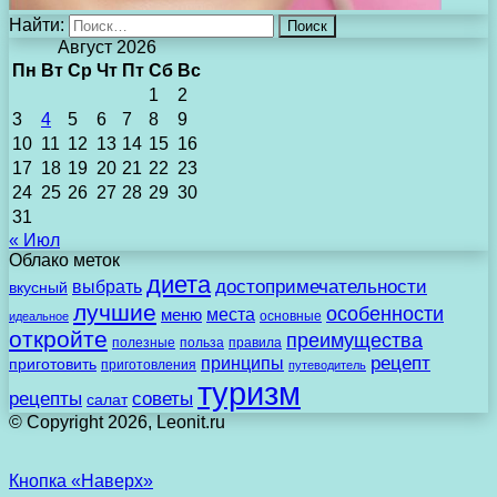
Найти:
Август 2026
Пн
Вт
Ср
Чт
Пт
Сб
Вс
1
2
3
4
5
6
7
8
9
10
11
12
13
14
15
16
17
18
19
20
21
22
23
24
25
26
27
28
29
30
31
« Июл
Облако меток
диета
выбрать
достопримечательности
вкусный
лучшие
особенности
места
меню
основные
идеальное
откройте
преимущества
полезные
польза
правила
рецепт
принципы
приготовить
приготовления
путеводитель
туризм
рецепты
советы
салат
© Copyright 2026, Leonit.ru
Кнопка «Наверх»