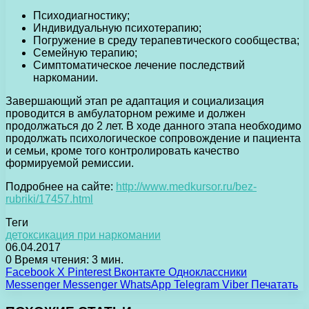
Психодиагностику;
Индивидуальную психотерапию;
Погружение в среду терапевтического сообщества;
Семейную терапию;
Симптоматическое лечение последствий
наркомании.
Завершающий этап ре адаптация и социализация
проводится в амбулаторном режиме и должен
продолжаться до 2 лет. В ходе данного этапа необходимо
продолжать психологическое сопровождение и пациента
и семьи, кроме того контролировать качество
формируемой ремиссии.
Подробнее на сайте:
http://www.medkursor.ru/bez-
rubriki/17457.html
Теги
детоксикация при наркомании
06.04.2017
0
Время чтения: 3 мин.
Facebook
X
Pinterest
Вконтакте
Одноклассники
Messenger
Messenger
WhatsApp
Telegram
Viber
Печатать