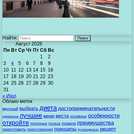
Найти:
Август 2026
Пн
Вт
Ср
Чт
Пт
Сб
Вс
1
2
3
4
5
6
7
8
9
10
11
12
13
14
15
16
17
18
19
20
21
22
23
24
25
26
27
28
29
30
31
« Июл
Облако меток
диета
выбрать
достопримечательности
вкусный
лучшие
особенности
места
меню
основные
идеальное
откройте
преимущества
полезные
польза
правила
рецепт
принципы
приготовить
приготовления
путеводитель