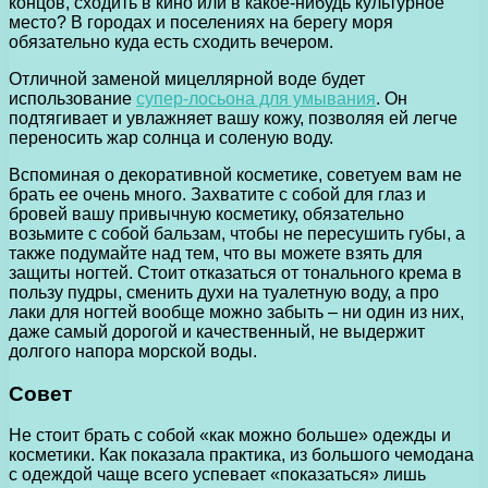
концов, сходить в кино или в какое-нибудь культурное
место? В городах и поселениях на берегу моря
обязательно куда есть сходить вечером.
Отличной заменой мицеллярной воде будет
использование
супер-лосьона для умывания
. Он
подтягивает и увлажняет вашу кожу, позволяя ей легче
переносить жар солнца и соленую воду.
Вспоминая о декоративной косметике, советуем вам не
брать ее очень много. Захватите с собой для глаз и
бровей вашу привычную косметику, обязательно
возьмите с собой бальзам, чтобы не пересушить губы, а
также подумайте над тем, что вы можете взять для
защиты ногтей. Стоит отказаться от тонального крема в
пользу пудры, сменить духи на туалетную воду, а про
лаки для ногтей вообще можно забыть – ни один из них,
даже самый дорогой и качественный, не выдержит
долгого напора морской воды.
Совет
Не стоит брать с собой «как можно больше» одежды и
косметики. Как показала практика, из большого чемодана
с одеждой чаще всего успевает «показаться» лишь