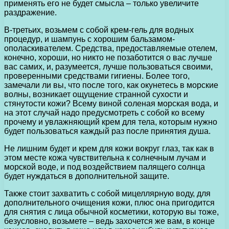
применять его не будет смысла – только увеличите
раздражение.
В-третьих, возьмем с собой крем-гель для водных
процедур, и шампунь с хорошим бальзамом-
ополаскивателем. Средства, предоставляемые отелем,
конечно, хороши, но никто не позаботится о вас лучше
вас самих, и, разумеется, лучше пользоваться своими,
проверенными средствами гигиены. Более того,
замечали ли вы, что после того, как окунетесь в морские
волны, возникает ощущение странной сухости и
стянутости кожи? Всему виной соленая морская вода, и
на этот случай надо предусмотреть с собой ко всему
прочему и увлажняющий крем для тела, которым нужно
будет пользоваться каждый раз после принятия душа.
Не лишним будет и крем для кожи вокруг глаз, так как в
этом месте кожа чувствительна к солнечным лучам и
морской воде, и под воздействием палящего солнца
будет нуждаться в дополнительной защите.
Также стоит захватить с собой мицеллярную воду, для
дополнительного очищения кожи, плюс она пригодится
для снятия с лица обычной косметики, которую вы тоже,
безусловно, возьмете – ведь захочется же вам, в конце