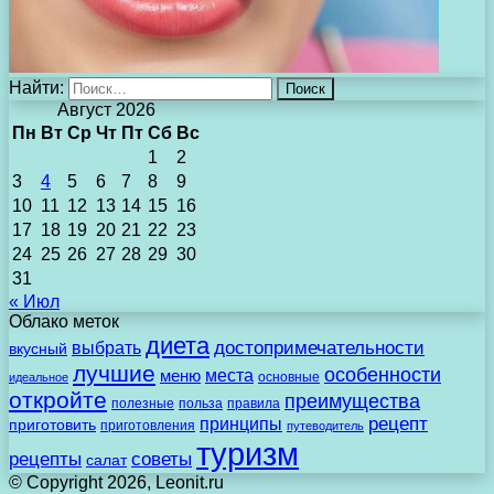
Найти:
Август 2026
Пн
Вт
Ср
Чт
Пт
Сб
Вс
1
2
3
4
5
6
7
8
9
10
11
12
13
14
15
16
17
18
19
20
21
22
23
24
25
26
27
28
29
30
31
« Июл
Облако меток
диета
выбрать
достопримечательности
вкусный
лучшие
особенности
места
меню
основные
идеальное
откройте
преимущества
полезные
польза
правила
рецепт
принципы
приготовить
приготовления
путеводитель
туризм
рецепты
советы
салат
© Copyright 2026, Leonit.ru