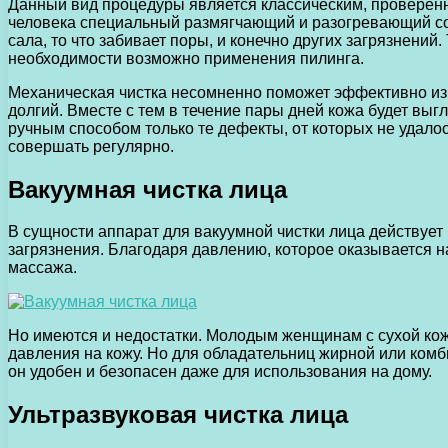
Данный вид процедуры является классическим, проверенн
человека специальный размягчающий и разогревающий сос
сала, то что забивает поры, и конечно других загрязнен
необходимости возможно применения пилинга.
Механическая чистка несомненно поможет эффективно изба
долгий. Вместе с тем в течение пары дней кожа будет вы
ручным способом только те дефекты, от которых не удало
совершать регулярно.
Вакуумная чистка лица
В сущности аппарат для вакуумной чистки лица действует
загрязнения. Благодаря давлению, которое оказывается на
массажа.
Но имеются и недостатки. Молодым женщинам с сухой коже
давления на кожу. Но для обладательниц жирной или ком
он удобен и безопасен даже для использования на дому.
Ультразвуковая чистка лица