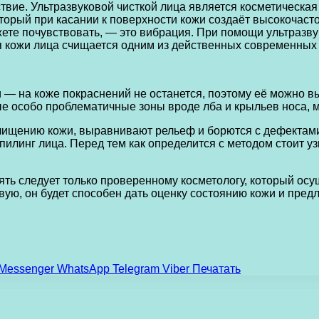
твие. Ультразвуковой чисткой лица является косметическа
торый при касании к поверхности кожи создаёт высокочаст
ете почувствовать, — это вибрация. При помощи ультразву
я кожи лица счищается одним из действенных современных с
— на коже покраснений не останется, поэтому её можно в
ные особо проблематичные зоны вроде лба и крыльев носа, 
ищению кожи, выравнивают рельеф и борются с дефектами, х
пилинг лица. Перед тем как определится с методом стоит у
ть следует только проверенному косметологу, который осущ
вую, он будет способен дать оценку состоянию кожи и пред
Messenger
WhatsApp
Telegram
Viber
Печатать