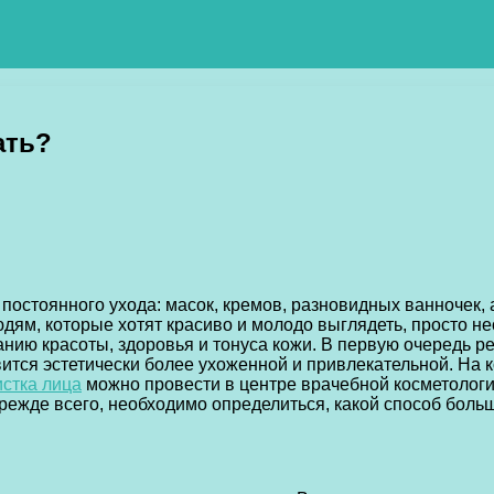
ать?
постоянного ухода: масок, кремов, разновидных ванночек, 
дям, которые хотят красиво и молодо выглядеть, просто н
анию красоты, здоровья и тонуса кожи. В первую очередь р
ится эстетически более ухоженной и привлекательной. На 
истка лица
можно провести в центре врачебной косметологии
режде всего, необходимо определиться, какой способ боль