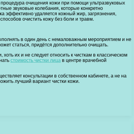
я процедура очищения кожи при помощи ультразвуковых
отные звуковые колебания, которые конкретно
ка эффективно удаляется кожный жир, загрязнения,
пособов очистить кожу без боли и травм.
ыполнять в один день с немаловажным мероприятием и не
может статься, придётся дополнительно очищать.
оть их и не следует относить к чисткам в классическом
знать
стоимость чистки лица
в центре врачебной
ествляет консультации в собственном кабинете, а не на
ложить лучший вариант чистки кожи.