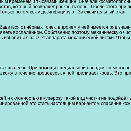
ым временем и тысячами женщин. Вначале косметолог снима
тав, который позволяет раскрыть поры. После этого при п
ий. Только потом кожу дезинфицируют. Заключительный эта
виться от чёрных точек, впрочем у неё имеется ряд значи
глядеть воспалённой. Собственно поэтому механическую чис
сь избавиться за счёт аппарата механической чистки. Чтоб
 как пылесос. При помощи специальной насадки косметолог
 кожу в течение процедуры, к ней приливает кровь. Это при
й и склонностью к куперозу такой вид чистки не подойдёт.
бинированной это стать настоящим вариантом спасения ко