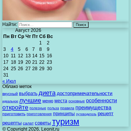
Найти:
Август 2026
Пн
Вт
Ср
Чт
Пт
Сб
Вс
1
2
3
4
5
6
7
8
9
10
11
12
13
14
15
16
17
18
19
20
21
22
23
24
25
26
27
28
29
30
31
« Июл
Облако меток
диета
выбрать
достопримечательности
вкусный
лучшие
особенности
места
меню
основные
идеальное
откройте
преимущества
полезные
польза
правила
рецепт
принципы
приготовить
приготовления
путеводитель
туризм
рецепты
советы
салат
© Copyright 2026, Leonit.ru