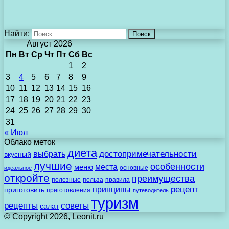
Найти:
Август 2026
Пн
Вт
Ср
Чт
Пт
Сб
Вс
1
2
3
4
5
6
7
8
9
10
11
12
13
14
15
16
17
18
19
20
21
22
23
24
25
26
27
28
29
30
31
« Июл
Облако меток
диета
выбрать
достопримечательности
вкусный
лучшие
особенности
места
меню
основные
идеальное
откройте
преимущества
полезные
польза
правила
рецепт
принципы
приготовить
приготовления
путеводитель
туризм
рецепты
советы
салат
© Copyright 2026, Leonit.ru