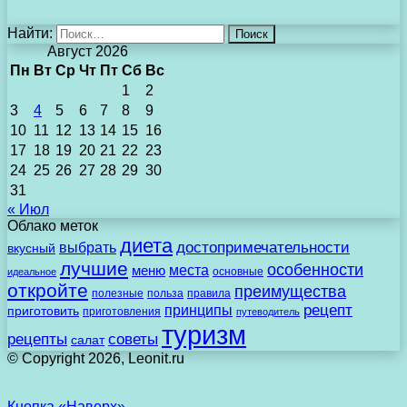
Найти:
Август 2026
Пн
Вт
Ср
Чт
Пт
Сб
Вс
1
2
3
4
5
6
7
8
9
10
11
12
13
14
15
16
17
18
19
20
21
22
23
24
25
26
27
28
29
30
31
« Июл
Облако меток
диета
выбрать
достопримечательности
вкусный
лучшие
особенности
места
меню
основные
идеальное
откройте
преимущества
полезные
польза
правила
рецепт
принципы
приготовить
приготовления
путеводитель
туризм
рецепты
советы
салат
© Copyright 2026, Leonit.ru
Кнопка «Наверх»