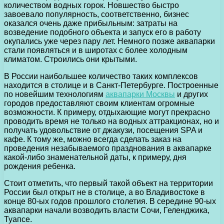
количеством водных горок. Новшество быстро
завоевало популярность, соответственно, бизнес
оказался очень даже прибыльным: затраты на
возведение подобного объекта и запуск его в работу
окупались уже через пару лет. Немного позже аквапарки
стали появляться и в широтах с более холодным
климатом. Строились они крытыми.
В России наибольшее количество таких комплексов
находится в столице и в Санкт-Петербурге. Построенные
по новейшим технологиям
аквапарки Москвы
и других
городов предоставляют своим клиентам огромные
возможности. К примеру, отдыхающие могут прекрасно
проводить время не только на водных аттракционах, но и
получать удовольствие от джакузи, посещения SPA и
кафе. К тому же, можно всегда сделать заказ на
проведения незабываемого празднования в аквапарке
какой-либо знаменательной даты, к примеру, дня
рождения ребенка.
Стоит отметить, что первый такой объект на территории
России был открыт не в столице, а во Владивостоке в
конце 80-ых годов прошлого столетия. В середине 90-ых
аквапарки начали возводить власти Сочи, Геленджика,
Туапсе.