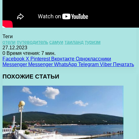
Теги
отели
путеводитель
самуи
таиланд
туризм
27.12.2023
0
Время чтения: 7 мин.
Facebook
X
Pinterest
Вконтакте
Одноклассники
Messenger
Messenger
WhatsApp
Telegram
Viber
Печатать
ПОХОЖИЕ СТАТЬИ