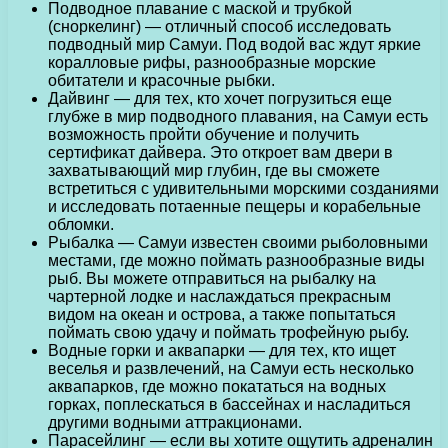
Подводное плавание с маской и трубкой
(сноркелинг) — отличный способ исследовать
подводный мир Самуи. Под водой вас ждут яркие
коралловые рифы, разнообразные морские
обитатели и красочные рыбки.
Дайвинг — для тех, кто хочет погрузиться еще
глубже в мир подводного плавания, на Самуи есть
возможность пройти обучение и получить
сертификат дайвера. Это откроет вам двери в
захватывающий мир глубин, где вы сможете
встретиться с удивительными морскими созданиями
и исследовать потаенные пещеры и корабельные
обломки.
Рыбалка — Самуи известен своими рыболовными
местами, где можно поймать разнообразные виды
рыб. Вы можете отправиться на рыбалку на
чартерной лодке и наслаждаться прекрасным
видом на океан и острова, а также попытаться
поймать свою удачу и поймать трофейную рыбу.
Водные горки и аквапарки — для тех, кто ищет
веселья и развлечений, на Самуи есть несколько
аквапарков, где можно покататься на водных
горках, поплескаться в бассейнах и насладиться
другими водными аттракционами.
Парасейлинг — если вы хотите ощутить адреналин