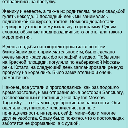
отправились на прогулку.
Жениху и невесте, а также их родителям, перед свадьбой
гулять некогда. В последний день мы занимались
подготовкой конкурсов, тостов. Немного доработали
сервировку столов и музыкальную программу. Одним
словом, обычные предпраздничные хлопоты для такого
мероприятия.
В день свадьбы наш кортеж прокатился по всем
ближайшим достопримечательностям, было сделано
очень много красивых фотографий и видео. Побывали
на Красной площади, погуляли по набережной Москва-
реки. Кстати, на следующий день запланировали речную
прогулку на кораблике. Было замечательно и очень
романтично.
Наконец все устали и проголодались, как раз подошло
время застолья, и мы отправились в ресторан Sanctuary,
расположенный в гостинице Holiday Inn Moscow
Tagansky — т.е. там же, где проживали наши гости. Они
оценили спутниковое телевидение, ванные
принадлежности, интернет, сейф, мини–бар и многие
другие удобства. Сразу было понятно, что о постояльцах
заботятся не формально, а с душой.