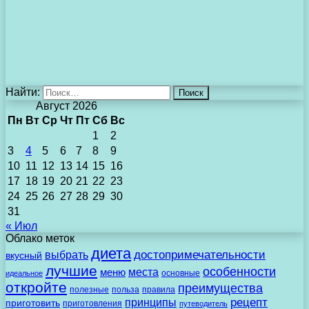
Найти:
Август 2026
Пн
Вт
Ср
Чт
Пт
Сб
Вс
1
2
3
4
5
6
7
8
9
10
11
12
13
14
15
16
17
18
19
20
21
22
23
24
25
26
27
28
29
30
31
« Июл
Облако меток
диета
выбрать
достопримечательности
вкусный
лучшие
особенности
места
меню
основные
идеальное
откройте
преимущества
полезные
польза
правила
рецепт
принципы
приготовить
приготовления
путеводитель