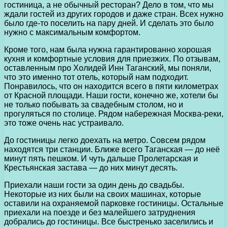
гостиница, а не обычный ресторан? Дело в том, что мы
ждали гостей из других городов и даже стран. Всех нужно
было где-то поселить на пару дней. И сделать это было
нужно с максимальным комфортом.
Кроме того, нам была нужна гарантированно хорошая
кухня и комфортные условия для приезжих. По отзывам,
оставленным про Холидей Инн Таганский, мы поняли,
что это именно тот отель, который нам подходит.
Понравилось, что он находится всего в пяти километрах
от Красной площади. Наши гости, конечно же, хотели бы
не только побывать за свадебным столом, но и
прогуляться по столице. Рядом набережная Москва-реки,
это тоже очень нас устраивало.
До гостиницы легко доехать на метро. Совсем рядом
находятся три станции. Ближе всего Таганская — до неё
минут пять пешком. И чуть дальше Пролетарская и
Крестьянская застава — до них минут десять.
Приехали наши гости за один день до свадьбы.
Некоторые из них были на своих машинах, которые
оставили на охраняемой парковке гостиницы. Остальные
приехали на поезде и без малейшего затруднения
добрались до гостиницы. Все быстренько заселились и