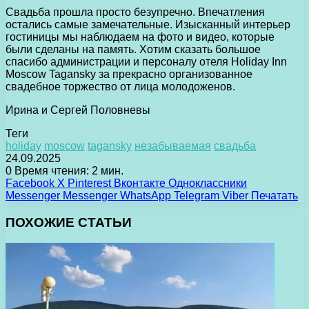
Свадьба прошла просто безупречно. Впечатления
остались самые замечательные. Изысканный интерьер
гостиницы мы наблюдаем на фото и видео, которые
были сделаны на память. Хотим сказать большое
спасибо администрации и персоналу отеля Holiday Inn
Moscow Tagansky за прекрасно организованное
свадебное торжество от лица молодоженов.
Ирина и Сергей Половневы
Теги
holiday
moscow
tagansky
незабываемая
свадьба
24.09.2025
0
Время чтения: 2 мин.
Facebook
X
Pinterest
Вконтакте
Одноклассники
Messenger
Messenger
WhatsApp
Telegram
Viber
Печатать
ПОХОЖИЕ СТАТЬИ