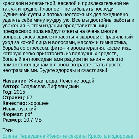
красивой и элегантной, веселой и привлекательной не
так уж и трудно. Главное – не забывать посреди
будничной суеты и потока неотложных дел ежедневно
уделять себе минутку-другую. Все мы достойны заботы и
уважения.
В этом издании представительницы
прекрасного пола найдут ответы на очень многие
вопросы, касающиеся красоты и здоровья. Правильный
уход за кожей лица и волосами, массаж и гимнастика,
борьба со стрессом, фито– и ароматерапия, косметика,
которую легко приготовить из подручных средств,
богатый антиоксидантами рацион питания – все это
поможет женщинам в любом возрасте стать просто
неотразимыми. Будьте здоровы и счастливы!
Название
: Живая вода. Лечение водой
Автор
: Владислав Лифляндский
Год:
2015
Страниц:
62
Качество:
хорошее
Язык:
русский
Формат:
pdf
Размер:
10,7 МБ
Теги
Елена Первушина
Женские секреты
Красота и здоровье