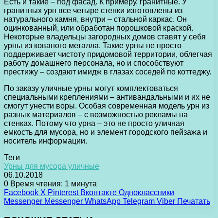
Есть и такие – под фасад. К примеру, гранитные. У
гранитных урн все четыре стенки изготовлены из
натурального камня, внутри – стальной каркас. Он
оцинкованный, или обработан порошковой краской.
Некоторые владельцы загородных домов ставят у себя
урны из кованого металла. Такие урны не просто
поддерживает чистоту придомовой территории, облегчая
работу домашнего персонала, но и способствуют
престижу – создают имидж в глазах соседей по коттеджу.
По заказу уличные урны могут комплектоваться
специальными креплениями – антивандальными и их не
смогут унести воры. Особая современная модель урн из
разных материалов – с возможностью рекламы на
стенках. Потому что урна – это не просто уличная
емкость для мусора, но и элемент городского пейзажа и
носитель информации.
Теги
Урны для мусора уличные
06.10.2018
0
Время чтения: 1 минута
Facebook
X
Pinterest
Вконтакте
Одноклассники
Messenger
Messenger
WhatsApp
Telegram
Viber
Печатать