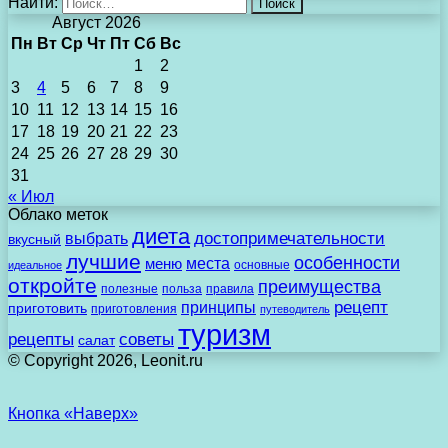
Найти:
Август 2026
Пн
Вт
Ср
Чт
Пт
Сб
Вс
1
2
3
4
5
6
7
8
9
10
11
12
13
14
15
16
17
18
19
20
21
22
23
24
25
26
27
28
29
30
31
« Июл
Облако меток
диета
выбрать
достопримечательности
вкусный
лучшие
особенности
места
меню
основные
идеальное
откройте
преимущества
полезные
польза
правила
рецепт
принципы
приготовить
приготовления
путеводитель
туризм
рецепты
советы
салат
© Copyright 2026, Leonit.ru
Кнопка «Наверх»