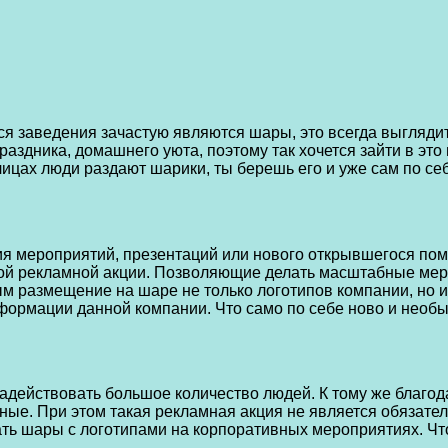
заведения зачастую являются шары, это всегда выглядит 
здника, домашнего уюта, поэтому так хочется зайти в это 
а улицах люди раздают шарики, ты берешь его и уже сам по 
я мероприятий, презентаций или нового открывшегося пом
ой рекламной акции. Позволяющие делать масштабные меро
м размещение на шаре не только логотипов компании, но 
формации данной компании. Что само по себе ново и необы
действовать большое количество людей. К тому же благод
ые. При этом такая рекламная акция не является обязател
ать шары с логотипами на корпоративных мероприятиях. Чт