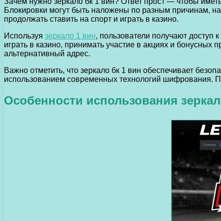
Зачем нужно зеркало бк 1 вин? Ответ прост — чтобы имет
Блокировки могут быть наложены по разным причинам, нап
продолжать ставить на спорт и играть в казино.
Используя
зеркало 1 вин
, пользователи получают доступ к
играть в казино, принимать участие в акциях и бонусных 
альтернативный адрес.
Важно отметить, что зеркало бк 1 вин обеспечивает без
использованием современных технологий шифрования. По
Особенности использования зеркал