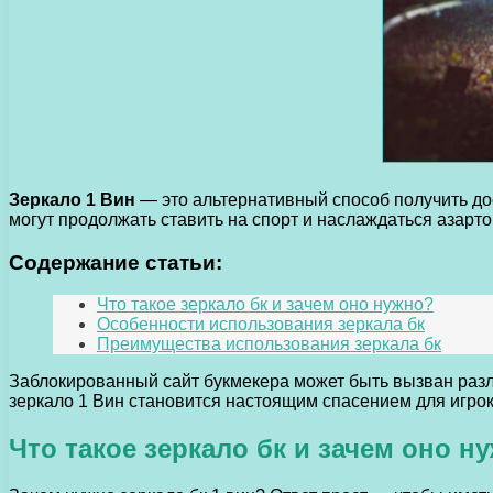
Зеркало 1 Вин
— это альтернативный способ получить дос
могут продолжать ставить на спорт и наслаждаться азарт
Содержание статьи:
Что такое зеркало бк и зачем оно нужно?
Особенности использования зеркала бк
Преимущества использования зеркала бк
Заблокированный сайт букмекера может быть вызван разли
зеркало 1 Вин становится настоящим спасением для игроко
Что такое зеркало бк и зачем оно н