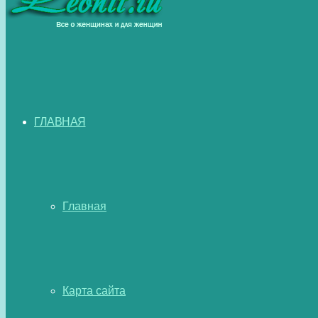
ГЛАВНАЯ
Главная
Карта сайта