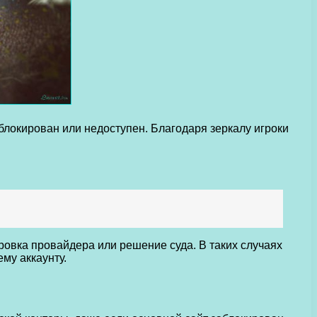
блокирован или недоступен. Благодаря зеркалу игроки
овка провайдера или решение суда. В таких случаях
му аккаунту.