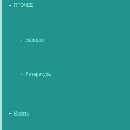
ПРОЧЕЕ
Новости
Литература
Искать