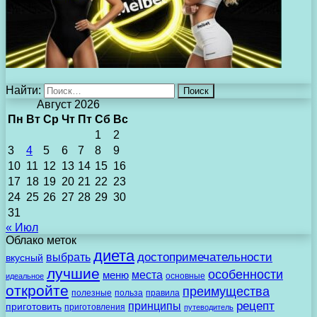
Найти:
Август 2026
Пн
Вт
Ср
Чт
Пт
Сб
Вс
1
2
3
4
5
6
7
8
9
10
11
12
13
14
15
16
17
18
19
20
21
22
23
24
25
26
27
28
29
30
31
« Июл
Облако меток
диета
выбрать
достопримечательности
вкусный
лучшие
особенности
места
меню
основные
идеальное
откройте
преимущества
полезные
польза
правила
рецепт
принципы
приготовить
приготовления
путеводитель