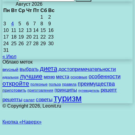
Август 2026
Пн
Вт
Ср
Чт
Пт
Сб
Вс
1
2
3
4
5
6
7
8
9
10
11
12
13
14
15
16
17
18
19
20
21
22
23
24
25
26
27
28
29
30
31
« Июл
Облако меток
диета
выбрать
достопримечательности
вкусный
лучшие
особенности
места
меню
основные
идеальное
откройте
преимущества
полезные
польза
правила
рецепт
принципы
приготовить
приготовления
путеводитель
туризм
рецепты
советы
салат
© Copyright 2026, Leonit.ru
Кнопка «Наверх»