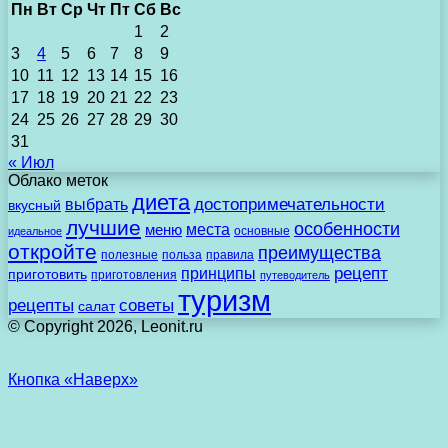
Пн
Вт
Ср
Чт
Пт
Сб
Вс
1
2
3
4
5
6
7
8
9
10
11
12
13
14
15
16
17
18
19
20
21
22
23
24
25
26
27
28
29
30
31
« Июл
Облако меток
диета
выбрать
достопримечательности
вкусный
лучшие
особенности
места
меню
основные
идеальное
откройте
преимущества
полезные
польза
правила
рецепт
принципы
приготовить
приготовления
путеводитель
туризм
рецепты
советы
салат
© Copyright 2026, Leonit.ru
Кнопка «Наверх»