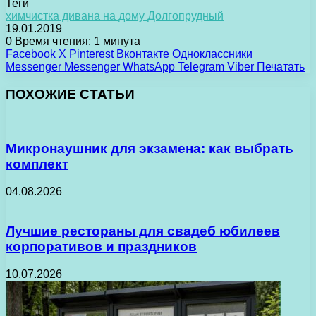
Теги
химчистка дивана на дому Долгопрудный
19.01.2019
0
Время чтения: 1 минута
Facebook
X
Pinterest
Вконтакте
Одноклассники
Messenger
Messenger
WhatsApp
Telegram
Viber
Печатать
ПОХОЖИЕ СТАТЬИ
Микронаушник для экзамена: как выбрать
комплект
04.08.2026
Лучшие рестораны для свадеб юбилеев
корпоративов и праздников
10.07.2026