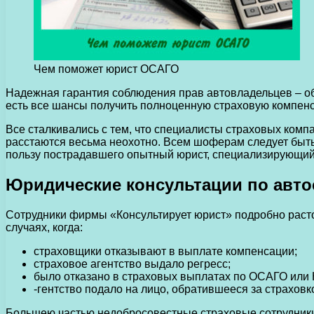
Чем поможет юрист ОСАГО
Надежная гарантия соблюдения прав автовладельцев – о
есть все шансы получить полноценную страховую компен
Все сталкивались с тем, что специалисты страховых комп
расстаются весьма неохотно. Всем шоферам следует быть 
пользу пострадавшего опытный юрист, специализирующий
Юридические консультации по авт
Сотрудники фирмы «Консультирует юрист» подробно растол
случаях, когда:
страховщики отказывают в выплате компенсации;
страховое агентство выдало регресс;
было отказано в страховых выплатах по ОСАГО или
-гентство подало на лицо, обратившееся за страховко
Большею частью недобросовестные страховые сотрудники