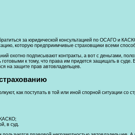
братиться за юридической консультацией по ОСАГО и КАСК
сацию, которую предприимчивые страховщики всеми способ
аний охотно подписывают контракты, а вот с деньгами, по
готовыми к тому, что права им придется защищать в суде. 
ся на защите прав автовладельцев.
острахованию
куют, как поступать в той или иной спорной ситуации со 
 КАСКО;
й, в суд.
 пользуются правовой неграмотностью автовладельцев. А 