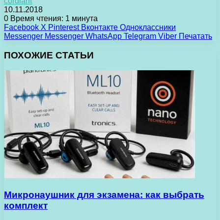
cordiant
10.11.2018
0
Время чтения: 1 минута
Facebook
X
Pinterest
Вконтакте
Одноклассники
Messenger
Messenger
WhatsApp
Telegram
Viber
Печатать
ПОХОЖИЕ СТАТЬИ
Микронаушник для экзамена: как выбрать
комплект