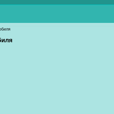
обиля
биля