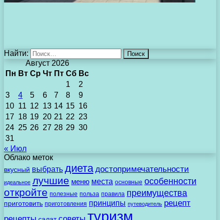
Найти:
Август 2026
Пн
Вт
Ср
Чт
Пт
Сб
Вс
1
2
3
4
5
6
7
8
9
10
11
12
13
14
15
16
17
18
19
20
21
22
23
24
25
26
27
28
29
30
31
« Июл
Облако меток
диета
выбрать
достопримечательности
вкусный
лучшие
особенности
места
меню
основные
идеальное
откройте
преимущества
полезные
польза
правила
рецепт
принципы
приготовить
приготовления
путеводитель
туризм
рецепты
советы
салат