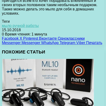
пригодится всем кто хочет порадовать влюбленных и
своих вторых половинок таким необычным подарком.
Также можно делать это мыло для себя в домашних
условиях.
Теги
мыло ручной работы
15.10.2018
0
Время чтения: 1 минута
Facebook
X
Pinterest
Вконтакте
Одноклассники
Messenger
Messenger
WhatsApp
Telegram
Viber
Печатать
ПОХОЖИЕ СТАТЬИ