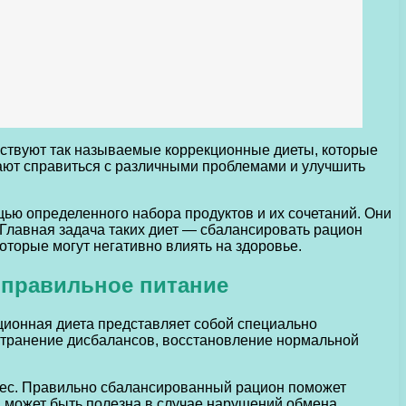
ществуют так называемые коррекционные диеты, которые
ают справиться с различными проблемами и улучшить
щью определенного набора продуктов и их сочетаний. Они
 Главная задача таких диет — сбалансировать рацион
торые могут негативно влиять на здоровье.
 правильное питание
ционная диета представляет собой специально
устранение дисбалансов, восстановление нормальной
 вес. Правильно сбалансированный рацион поможет
а может быть полезна в случае нарушений обмена