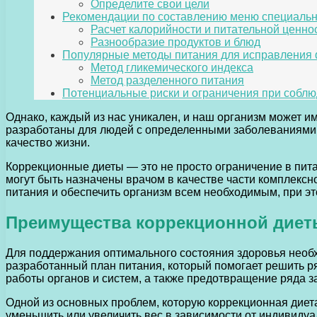
Определите свои цели
Рекомендации по составлению меню специаль
Расчет калорийности и питательной ценно
Разнообразие продуктов и блюд
Популярные методы питания для исправления
Метод гликемического индекса
Метод разделенного питания
Потенциальные риски и ограничения при соб
Однако, каждый из нас уникален, и наш организм может 
разработаны для людей с определенными заболеваниями 
качество жизни.
Коррекционные диеты — это не просто ограничение в пита
могут быть назначены врачом в качестве части комплекс
питания и обеспечить организм всем необходимым, при эт
Преимущества коррекционной диеты
Для поддержания оптимального состояния здоровья необх
разработанный план питания, который помогает решить р
работы органов и систем, а также предотвращение ряда з
Одной из основных проблем, которую коррекционная диет
уменьшить или увеличить вес в зависимости от индивиду