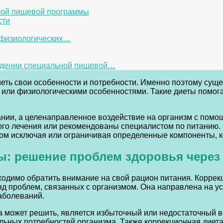
ной пищевой программы
сти
 физиологических…
людении специальной пищевой…
иметь свои особенности и потребности. Именно поэтому су
или физиологическими особенностями. Такие диеты помог
нии, а целенаправленное воздействие на организм с помо
ного лечения или рекомендованы специалистом по питанию.
ом исключая или ограничивая определенные компоненты, ко
: решение проблем здоровья через
одимо обратить внимание на свой рацион питания. Коррек
яд проблем, связанных с организмом. Она направлена на 
аболеваний.
а может решить, является избыточный или недостаточный
альных потребностей организма. Также коррекционная диет