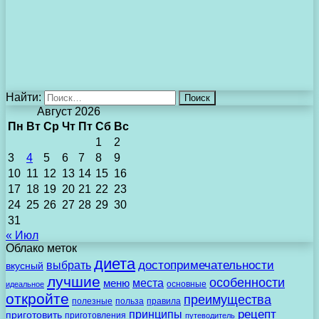
Найти:
Август 2026
Пн
Вт
Ср
Чт
Пт
Сб
Вс
1
2
3
4
5
6
7
8
9
10
11
12
13
14
15
16
17
18
19
20
21
22
23
24
25
26
27
28
29
30
31
« Июл
Облако меток
диета
выбрать
достопримечательности
вкусный
лучшие
особенности
места
меню
основные
идеальное
откройте
преимущества
полезные
польза
правила
рецепт
принципы
приготовить
приготовления
путеводитель