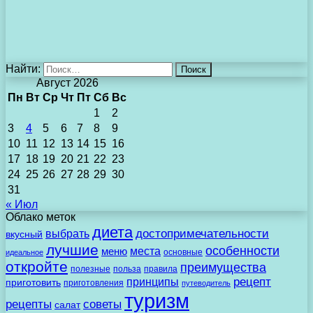
Найти:
Август 2026
Пн
Вт
Ср
Чт
Пт
Сб
Вс
1
2
3
4
5
6
7
8
9
10
11
12
13
14
15
16
17
18
19
20
21
22
23
24
25
26
27
28
29
30
31
« Июл
Облако меток
диета
выбрать
достопримечательности
вкусный
лучшие
особенности
места
меню
основные
идеальное
откройте
преимущества
полезные
польза
правила
рецепт
принципы
приготовить
приготовления
путеводитель
туризм
рецепты
советы
салат