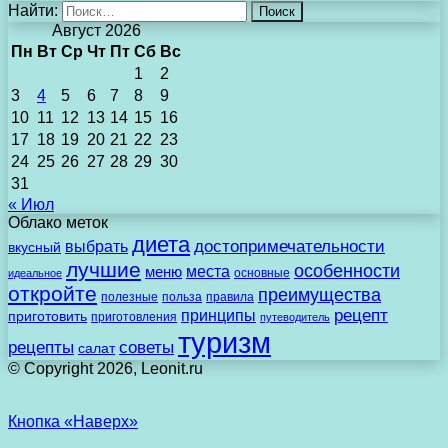
Найти:
Август 2026
Пн
Вт
Ср
Чт
Пт
Сб
Вс
1
2
3
4
5
6
7
8
9
10
11
12
13
14
15
16
17
18
19
20
21
22
23
24
25
26
27
28
29
30
31
« Июл
Облако меток
диета
выбрать
достопримечательности
вкусный
лучшие
особенности
места
меню
основные
идеальное
откройте
преимущества
полезные
польза
правила
рецепт
принципы
приготовить
приготовления
путеводитель
туризм
рецепты
советы
салат
© Copyright 2026, Leonit.ru
Кнопка «Наверх»