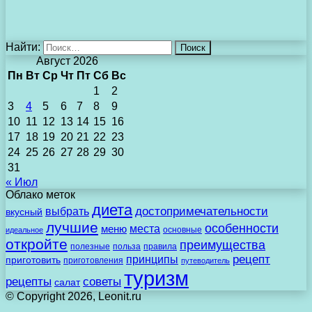
Найти:
Август 2026
Пн
Вт
Ср
Чт
Пт
Сб
Вс
1
2
3
4
5
6
7
8
9
10
11
12
13
14
15
16
17
18
19
20
21
22
23
24
25
26
27
28
29
30
31
« Июл
Облако меток
диета
выбрать
достопримечательности
вкусный
лучшие
особенности
места
меню
основные
идеальное
откройте
преимущества
полезные
польза
правила
рецепт
принципы
приготовить
приготовления
путеводитель
туризм
рецепты
советы
салат
© Copyright 2026, Leonit.ru