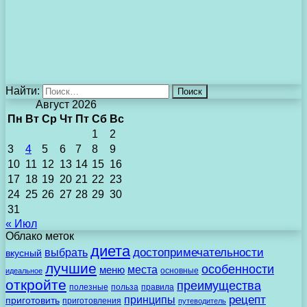
Найти:
Август 2026
Пн
Вт
Ср
Чт
Пт
Сб
Вс
1
2
3
4
5
6
7
8
9
10
11
12
13
14
15
16
17
18
19
20
21
22
23
24
25
26
27
28
29
30
31
« Июл
Облако меток
диета
выбрать
достопримечательности
вкусный
лучшие
особенности
места
меню
основные
идеальное
откройте
преимущества
полезные
польза
правила
рецепт
принципы
приготовить
приготовления
путеводитель