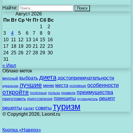
Найти:
Август 2026
Пн
Вт
Ср
Чт
Пт
Сб
Вс
1
2
3
4
5
6
7
8
9
10
11
12
13
14
15
16
17
18
19
20
21
22
23
24
25
26
27
28
29
30
31
« Июл
Облако меток
диета
выбрать
достопримечательности
вкусный
лучшие
особенности
места
меню
основные
идеальное
откройте
преимущества
полезные
польза
правила
рецепт
принципы
приготовить
приготовления
путеводитель
туризм
рецепты
советы
салат
© Copyright 2026, Leonit.ru
Кнопка «Наверх»