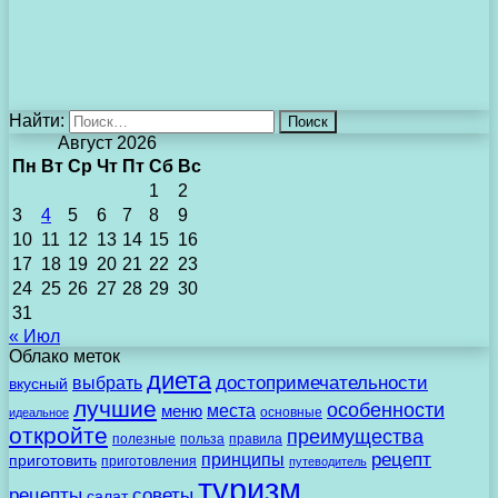
Найти:
Август 2026
Пн
Вт
Ср
Чт
Пт
Сб
Вс
1
2
3
4
5
6
7
8
9
10
11
12
13
14
15
16
17
18
19
20
21
22
23
24
25
26
27
28
29
30
31
« Июл
Облако меток
диета
выбрать
достопримечательности
вкусный
лучшие
особенности
места
меню
основные
идеальное
откройте
преимущества
полезные
польза
правила
рецепт
принципы
приготовить
приготовления
путеводитель
туризм
рецепты
советы
салат