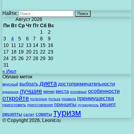
Найти:
Август 2026
Пн
Вт
Ср
Чт
Пт
Сб
Вс
1
2
3
4
5
6
7
8
9
10
11
12
13
14
15
16
17
18
19
20
21
22
23
24
25
26
27
28
29
30
31
« Июл
Облако меток
диета
выбрать
достопримечательности
вкусный
лучшие
особенности
места
меню
основные
идеальное
откройте
преимущества
полезные
польза
правила
рецепт
принципы
приготовить
приготовления
путеводитель
туризм
рецепты
советы
салат
© Copyright 2026, Leonit.ru