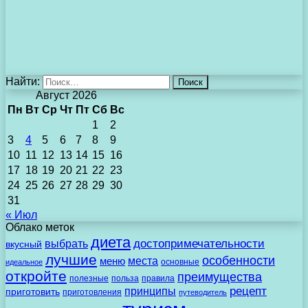
Найти:
Август 2026
Пн
Вт
Ср
Чт
Пт
Сб
Вс
1
2
3
4
5
6
7
8
9
10
11
12
13
14
15
16
17
18
19
20
21
22
23
24
25
26
27
28
29
30
31
« Июл
Облако меток
диета
выбрать
достопримечательности
вкусный
лучшие
особенности
места
меню
основные
идеальное
откройте
преимущества
полезные
польза
правила
рецепт
принципы
приготовить
приготовления
путеводитель