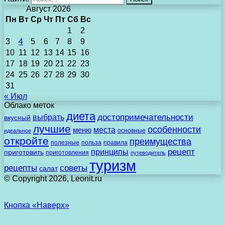
Август 2026
Пн
Вт
Ср
Чт
Пт
Сб
Вс
1
2
3
4
5
6
7
8
9
10
11
12
13
14
15
16
17
18
19
20
21
22
23
24
25
26
27
28
29
30
31
« Июл
Облако меток
диета
выбрать
достопримечательности
вкусный
лучшие
особенности
места
меню
основные
идеальное
откройте
преимущества
полезные
польза
правила
рецепт
принципы
приготовить
приготовления
путеводитель
туризм
рецепты
советы
салат
© Copyright 2026, Leonit.ru
Кнопка «Наверх»