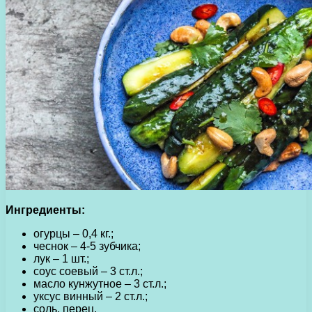
Ингредиенты:
огурцы – 0,4 кг.;
чеснок – 4-5 зубчика;
лук – 1 шт.;
соус соевый – 3 ст.л.;
масло кунжутное – 3 ст.л.;
уксус винный – 2 ст.л.;
соль, перец.