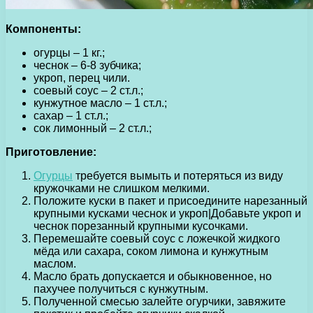
Компоненты:
огурцы – 1 кг.;
чеснок – 6-8 зубчика;
укроп, перец чили.
соевый соус – 2 ст.л.;
кунжутное масло – 1 ст.л.;
сахар – 1 ст.л.;
сок лимонный – 2 ст.л.;
Приготовление:
Огурцы
требуется вымыть и потеряться из виду
кружочками не слишком мелкими.
Положите куски в пакет и присоедините нарезанный
крупными кусками чеснок и укроп|Добавьте укроп и
чеснок порезанный крупными кусочками.
Перемешайте соевый соус с ложечкой жидкого
мёда или сахара, соком лимона и кунжутным
маслом.
Масло брать допускается и обыкновенное, но
пахучее получиться с кунжутным.
Полученной смесью залейте огурчики, завяжите