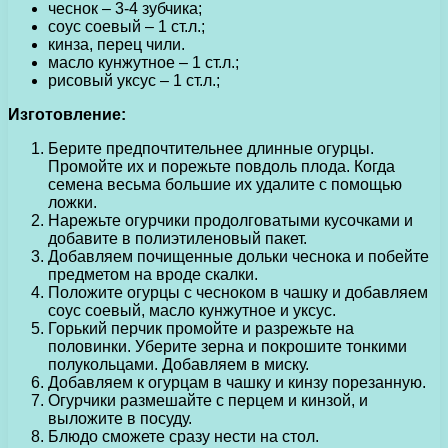
чеснок – 3-4 зубчика;
соус соевый – 1 ст.л.;
кинза, перец чили.
масло кунжутное – 1 ст.л.;
рисовый уксус – 1 ст.л.;
Изготовление:
Берите предпочтительнее длинные огурцы.
Промойте их и порежьте повдоль плода. Когда
семена весьма большие их удалите с помощью
ложки.
Нарежьте огурчики продолговатыми кусочками и
добавите в полиэтиленовый пакет.
Добавляем почищенные дольки чеснока и побейте
предметом на вроде скалки.
Положите огурцы с чесноком в чашку и добавляем
соус соевый, масло кунжутное и уксус.
Горький перчик промойте и разрежьте на
половинки. Уберите зерна и покрошите тонкими
полукольцами. Добавляем в миску.
Добавляем к огурцам в чашку и кинзу порезанную.
Огурчики размешайте с перцем и кинзой, и
выложите в посуду.
Блюдо сможете сразу нести на стол.