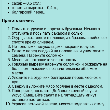
сахар – 0,5 ст.л.;
говяжья вырезка – 0,4 кг.;
болгарский перец;
Приготовление:
Помыть огурчики и порезать брусками. Немного
отстукать и посыпать сахаром и солью.
Огурцы оставляем в плошке, а образовавшийся сок
спустя время сливаем.
Не толстыми полукольцами покрошите лучок.
Режете перец сладкий на половинки и уничтожите
семена. Нарежьте соломкой.
Меленько покрошите чеснок ножом.
Говяжью вырезку нарежьте соломкой и обжарьте на
большом пламени с незначительным объемом
масла.
Уложите на огурчики болгарский перец, чеснок и
лук.
Сверху выложите мясо горячее вместе с маслом.
Поперчите, посолите. Добавьте соевый соус и
уксус. Смешайте салат и на пятнадцать минут
оставьте настояться.
Украсив веточкой зелени, можете подавать к столу.