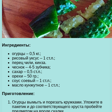
Ингредиенты:
огурцы – 0,5 кг.;
рисовый уксус – 1 ст.л.;
перец чили, кинза.
чеснок – 4-5 зубчика;
сахар – 0,5 ст.л.;
орехи – 50 гр.;
соус соевый – 1 ст.л.;
масло кунжутное – 1 ст.л.;
Приготовление:
Огурцы вымыть и порезать кружками. Уложите в
пакетик и до соответствующего хруста пробейте
предметом на вроде скалки.