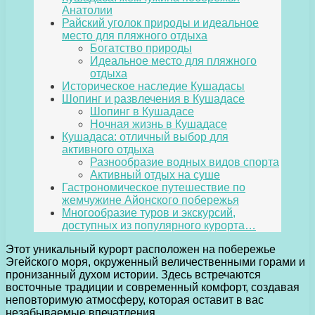
Анатолии
Райский уголок природы и идеальное
место для пляжного отдыха
Богатство природы
Идеальное место для пляжного
отдыха
Историческое наследие Кушадасы
Шопинг и развлечения в Кушадасе
Шопинг в Кушадасе
Ночная жизнь в Кушадасе
Кушадаса: отличный выбор для
активного отдыха
Разнообразие водных видов спорта
Активный отдых на суше
Гастрономическое путешествие по
жемчужине Айонского побережья
Многообразие туров и экскурсий,
доступных из популярного курорта…
Этот уникальный курорт расположен на побережье
Эгейского моря, окруженный величественными горами и
пронизанный духом истории. Здесь встречаются
восточные традиции и современный комфорт, создавая
неповторимую атмосферу, которая оставит в вас
незабываемые впечатления.