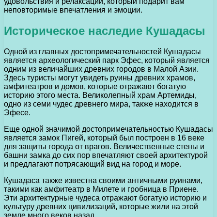
удовольствия и релаксации, который подарит вам
неповторимые впечатления и эмоции.
Историческое наследие Кушадасы
Одной из главных достопримечательностей Кушадасы
является археологический парк Эфес, который является
одним из величайших древних городов в Малой Азии.
Здесь туристы могут увидеть руины древних храмов,
амфитеатров и домов, которые отражают богатую
историю этого места. Великолепный храм Артемиды,
одно из семи чудес древнего мира, также находится в
Эфесе.
Еще одной значимой достопримечательностью Кушадасы
является замок Пигей, который был построен в 16 веке
для защиты города от врагов. Величественные стены и
башни замка до сих пор впечатляют своей архитектурой
и предлагают потрясающий вид на город и море.
Кушадаса также известна своими античными руинами,
такими как амфитеатр в Милете и гробница в Приене.
Эти архитектурные чудеса отражают богатую историю и
культуру древних цивилизаций, которые жили на этой
земле много веков назад.