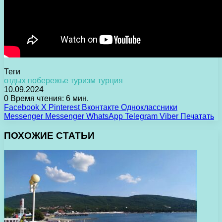
Теги
отдых
побережье
туризм
турция
10.09.2024
0
Время чтения: 6 мин.
Facebook
X
Pinterest
Вконтакте
Одноклассники
Messenger
Messenger
WhatsApp
Telegram
Viber
Печатать
ПОХОЖИЕ СТАТЬИ