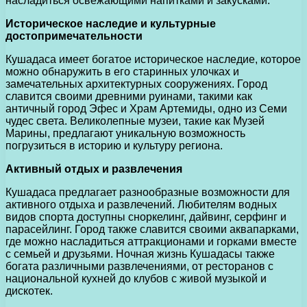
насладиться освежающими напитками и закусками.
Историческое наследие и культурные
достопримечательности
Кушадаса имеет богатое историческое наследие, которое
можно обнаружить в его старинных улочках и
замечательных архитектурных сооружениях. Город
славится своими древними руинами, такими как
античный город Эфес и Храм Артемиды, одно из Семи
чудес света. Великолепные музеи, такие как Музей
Марины, предлагают уникальную возможность
погрузиться в историю и культуру региона.
Активный отдых и развлечения
Кушадаса предлагает разнообразные возможности для
активного отдыха и развлечений. Любителям водных
видов спорта доступны сноркелинг, дайвинг, серфинг и
парасейлинг. Город также славится своими аквапарками,
где можно насладиться аттракционами и горками вместе
с семьей и друзьями. Ночная жизнь Кушадасы также
богата различными развлечениями, от ресторанов с
национальной кухней до клубов с живой музыкой и
дискотек.