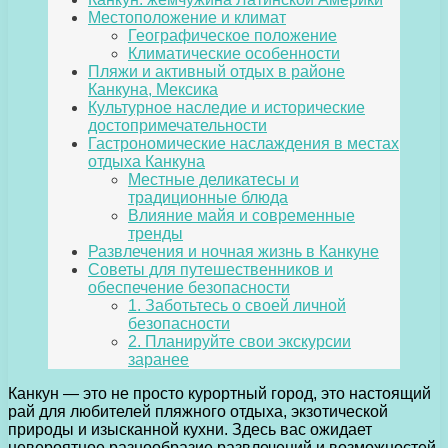
Местоположение и климат
Географическое положение
Климатические особенности
Пляжи и активный отдых в районе
Канкуна, Мексика
Культурное наследие и исторические
достопримечательности
Гастрономические наслаждения в местах
отдыха Канкуна
Местные деликатесы и
традиционные блюда
Влияние майя и современные
тренды
Развлечения и ночная жизнь в Канкуне
Советы для путешественников и
обеспечение безопасности
1. Заботьтесь о своей личной
безопасности
2. Планируйте свои экскурсии
заранее
Канкун — это не просто курортный город, это настоящий
рай для любителей пляжного отдыха, экзотической
природы и изысканной кухни. Здесь вас ожидает
невероятное разнообразие развлечений и возможностей