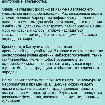
достопримечательностей.
Одним из главных достоинств Канкуна является его
уникальное природное наследие. Расположенный рядом
с великолепным Барьерным рифом, Канкун является
идеальным местом для любителей подводного плавания
и дайвинга. Здесь можно встретить разнообразные виды
морской фауны и флоры, а также насладиться
кристально чистой водой и потрясающими пейзажами
подводного мира.
Кроме того, в Канкуне можно познакомиться с
древнейшей культурой майя. В городе и его окрестностях
расположены руины древних майяских поселений, такие
как Чичен-Ица, Тулум и Коба. Посещение этих
исторических мест позволит гостям окунуться в прошлое
и узнать больше о традициях и обычаях этого древнего
народа.
Не менее интересными являются и местные культурные
мероприятия и праздники. В Канкуне можно увидеть
яркие и красочные шествия, традиционные танцы и
выступления местных артистов. Здесь также проводятся
различные фестивали, посвященные музыке, танцам и
кулинарии.