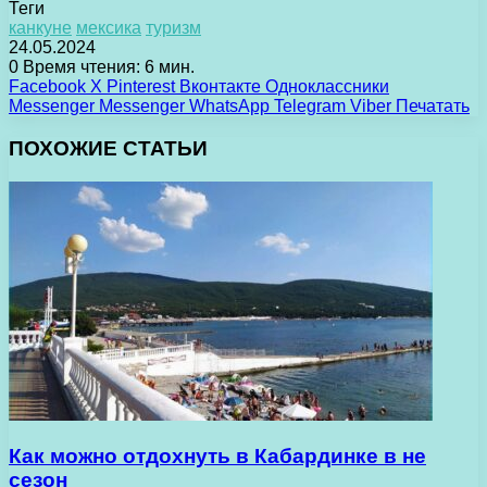
Теги
канкуне
мексика
туризм
24.05.2024
0
Время чтения: 6 мин.
Facebook
X
Pinterest
Вконтакте
Одноклассники
Messenger
Messenger
WhatsApp
Telegram
Viber
Печатать
ПОХОЖИЕ СТАТЬИ
Как можно отдохнуть в Кабардинке в не
сезон