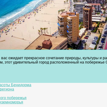
е вас ожидает прекрасное сочетание природы, культуры и р
м, этот удивительный город расположенный на побережье С
асоты Бенидорма
 региона
ного побережья
диземноморья