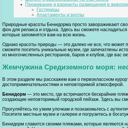
Проживание и варианты размещения в живопи
Гостиницы
Апартаменты и виллы
Природные красоты Бенидорма просто завораживают свои
фон для релакса и отдыха. Здесь вы сможете насладитьс
которые запомнятся вам на всю жизнь.
Однако красоты природы — это далеко не все, что может
сможете посетить уникальные музеи, где запечатлены ист
из многочисленных ресторанов, баров и клубов, где вас о
Жемчужина Средиземного моря: н
В этом разделе мы расскажем вам о первоклассном курор
достопримечательностями и неповторимой атмосферой.
Бенидорм
— это место, где встречаются бескрайние пляж
создающие неповторимый городской пейзаж. Здесь вы см
Прогуляйтесь по узким улочкам и познакомьтесь с аутенти
Посетите местные музеи и галереи и погрузитесь в богатую
Бенидорм славится своими пляжами, которые являются н