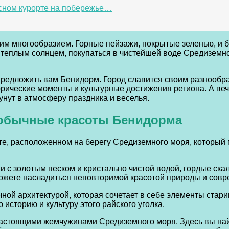
сном курорте на побережье…
м многообразием. Горные пейзажи, покрытые зеленью, и б
я теплым солнцем, покупаться в чистейшей воде Средизем
 предложить вам Бенидорм. Город славится своим разнообр
орические моменты и культурные достижения региона. А в
кунут в атмосферу праздника и веселья.
еобычные красоты Бенидорма
те, расположенном на берегу Средиземного моря, который 
и с золотым песком и кристально чистой водой, гордые ск
ожете насладиться неповторимой красотой природы и сов
чной архитектурой, которая сочетает в себе элементы стар
 историю и культуру этого райского уголка.
астоящими жемчужинами Средиземного моря. Здесь вы най