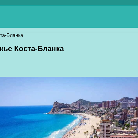
ста-Бланка
жье Коста-Бланка