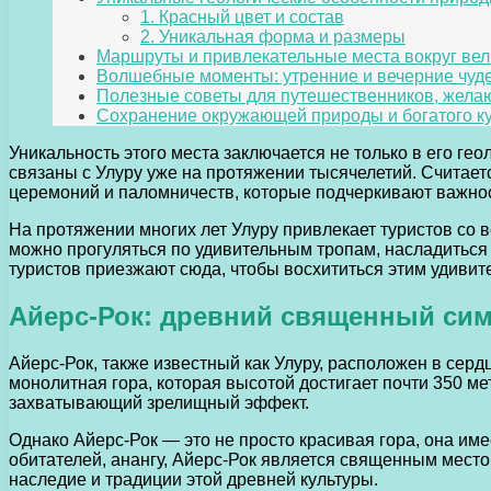
1. Красный цвет и состав
2. Уникальная форма и размеры
Маршруты и привлекательные места вокруг ве
Волшебные моменты: утренние и вечерние чуд
Полезные советы для путешественников, жела
Сохранение окружающей природы и богатого к
Уникальность этого места заключается не только в его ге
связаны с Улуру уже на протяжении тысячелетий. Считаетс
церемоний и паломничеств, которые подчеркивают важнос
На протяжении многих лет Улуру привлекает туристов со в
можно прогуляться по удивительным тропам, насладиться
туристов приезжают сюда, чтобы восхититься этим удиви
Айерс-Рок: древний священный си
Айерс-Рок, также известный как Улуру, расположен в сер
монолитная гора, которая высотой достигает почти 350 м
захватывающий зрелищный эффект.
Однако Айерс-Рок — это не просто красивая гора, она им
обитателей, анангу, Айерс-Рок является священным место
наследие и традиции этой древней культуры.