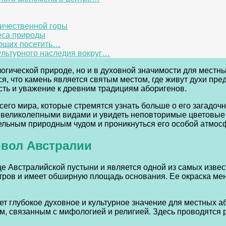
личественной горы
еса природы
ющих посетить…
ультурного наследия вокруг…
ологической природе, но и в духовной значимости для мест
я, что камень является святым местом, где живут духи пре
ть и уважение к древним традициям аборигенов.
сего мира, которые стремятся узнать больше о его загадочн
 великолепными видами и увидеть неповторимые цветовые п
тельным природным чудом и проникнуться его особой атмос
мвол Австралии
дце Австралийской пустыни и является одной из самых изве
етров и имеет обширную площадь основания. Ее окраска мен
еет глубокое духовное и культурное значение для местных 
м, связанным с мифологией и религией. Здесь проводятся 