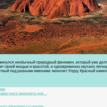
аскинулся необычный природный феномен, который уже дол
ает своей мощью и красотой, и одновременно окутано леген
тный под разными именами: монолит Улуру, Красный камен
лии
 известного монолита для…
дного феномена в центре…