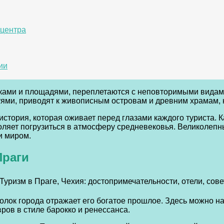
 центра
ии
ми и площадями, переплетаются с неповторимыми видами н
ями, приводят к живописным островам и древним храмам, к
 история, которая оживает перед глазами каждого туриста.
оляет погрузиться в атмосферу средневековья. Великолепны
и миром.
Праги
голок города отражает его богатое прошлое. Здесь можно н
ров в стиле барокко и ренессанса.