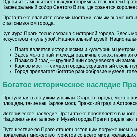
Одной из самых известных достопримечательностей Праги
Кафедральный собор Святого Вита, где хранятся королев
Прага также славится своими мостами, самым знаменитым 
стал символом города.
Культура Праги тесно связана с историей города. Здесь 
искусством и культурой. Национальный музей, Националь
Прага является историческим и культурным центром
Здесь можно найти следы различных эпох, начиная о
Пражский град — крупнейший средневековый замок 
Карлов мост — символ города, украшенный скульпту
Город предлагает богатое разнообразие музеев, гале
Богатое историческое наследие Пра
Прогуливаясь по узким улочкам Старого города, можно п
площади, такие как Карлов мост, Пражский град и Астров
Историческое наследие Праги также проявляется в многоч
Национальная галерея и Музей города Праги предлагают 
Путешествие по Праге станет настоящим погружением в ис
привлекает множество туристов со всего мира, желающих 