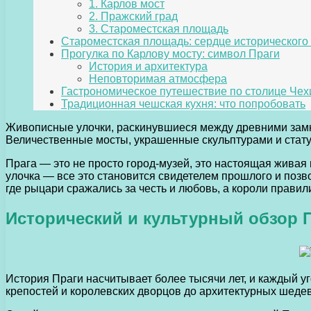
1. Карлов мост
2. Пражский град
3. Староместская площадь
Староместская площадь: сердце исторического
Прогулка по Карлову мосту: символ Праги
История и архитектура
Неповторимая атмосфера
Гастрономическое путешествие по столице Чех
Традиционная чешская кухня: что попробовать
Живописные улочки, раскинувшиеся между древними замка
Величественные мосты, украшенные скульптурами и стату
Прага — это не просто город-музей, это настоящая живая
улочка — все это становится свидетелем прошлого и позв
где рыцари сражались за честь и любовь, а короли правил
Исторический и культурный обзор 
История Праги насчитывает более тысячи лет, и каждый у
крепостей и королевских дворцов до архитектурных шедев