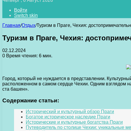
Четверг , 6 Август 2026
Войти
Switch skin
Главная
/
Отдых
/
Туризм в Праге, Чехия: достопримечательн
Туризм в Праге, Чехия: достоприме
02.12.2024
0
Время чтения: 6 мин.
Город, который не нуждается в представлении. Культурный
расположенном в самом сердце Чехии. Одним взглядом на
ста башен».
Содержание статьи:
Исторический и культурный обзор Праги
Богатое историческое наследие Праги
Исторические и культурные богатства Праги
Путеводитель по столице Чехии: уникальные м