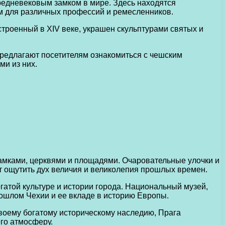
редневековым замком в мире. Здесь находятся
м для различных профессий и ремесленников.
строенный в XIV веке, украшен скульптурами святых и
 предлагают посетителям ознакомиться с чешским
и из них.
замками, церквями и площадями. Очаровательные улочки и
ют ощутить дух величия и великолепия прошлых времен.
гатой культуре и истории города. Национальный музей,
ошлом Чехии и ее вкладе в историю Европы.
своему богатому историческому наследию, Прага
го атмосферу.