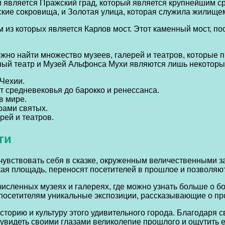
 является Пражский град, который является крупнейшим с
ские сокровища, и Золотая улица, которая служила жилище
из которых является Карлов мост. Этот каменный мост, по
можно найти множество музеев, галерей и театров, которые
ный театр и Музей Альфонса Мухи являются лишь некоторым
 Чехии.
т средневековья до барокко и ренессанса.
в мире.
рами святых.
рей и театров.
ги
очувствовать себя в сказке, окруженным величественными 
ская площадь, переносят посетителей в прошлое и позволя
исленных музеях и галереях, где можно узнать больше о бо
посетителям уникальные экспозиции, рассказывающие о пр
торию и культуру этого удивительного города. Благодаря 
увидеть своими глазами великолепие прошлого и ощутить е