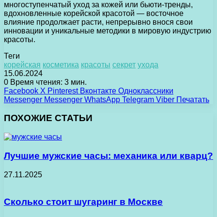
многоступенчатый уход за кожей или бьюти-тренды,
вдохновленные корейской красотой — восточное
влияние продолжает расти, непрерывно внося свои
инновации и уникальные методики в мировую индустрию
красоты.
Теги
корейская
косметика
красоты
секрет
ухода
15.06.2024
0
Время чтения: 3 мин.
Facebook
X
Pinterest
Вконтакте
Одноклассники
Messenger
Messenger
WhatsApp
Telegram
Viber
Печатать
ПОХОЖИЕ СТАТЬИ
Лучшие мужские часы: механика или кварц?
27.11.2025
Сколько стоит шугаринг в Москве