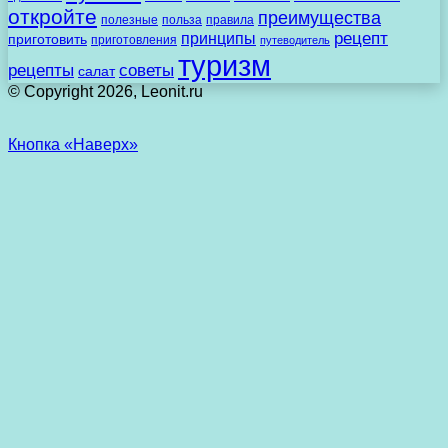
откройте
преимущества
полезные
польза
правила
рецепт
принципы
приготовить
приготовления
путеводитель
туризм
рецепты
советы
салат
© Copyright 2026, Leonit.ru
Кнопка «Наверх»