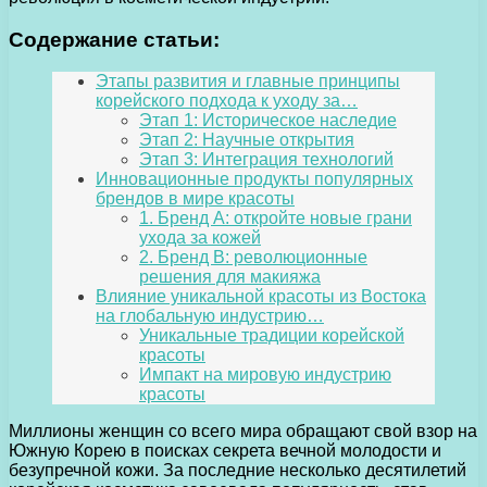
Содержание статьи:
Этапы развития и главные принципы
корейского подхода к уходу за…
Этап 1: Историческое наследие
Этап 2: Научные открытия
Этап 3: Интеграция технологий
Инновационные продукты популярных
брендов в мире красоты
1. Бренд A: откройте новые грани
ухода за кожей
2. Бренд B: революционные
решения для макияжа
Влияние уникальной красоты из Востока
на глобальную индустрию…
Уникальные традиции корейской
красоты
Импакт на мировую индустрию
красоты
Миллионы женщин со всего мира обращают свой взор на
Южную Корею в поисках секрета вечной молодости и
безупречной кожи. За последние несколько десятилетий