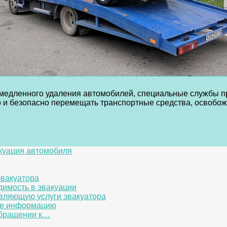
немедленного удаления автомобилей, специальные службы 
и безопасно перемещать транспортные средства, освобожд
куация автомобиля
эвакуатора
димость в эвакуации
вляющую услуги эвакуатора
ьте информацию
обращении к…