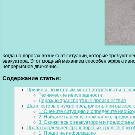
Когда на дорогах возникают ситуации, которые требуют 
эвакуатора. Этот мощный механизм способен эффективно 
непрерывное движение.
Содержание статьи:
Причины, по которым может потребоваться эва
Технические неисправности
Дорожно-транспортные происшествия
Шаги, которые нужно предпринять при вызове 
1. Оцените ситуацию и определите необхо
2. Найдите надежную компанию, предоста
3. Свяжитесь с эвакуатором и предостав
Права владельцев транспортных средств при 
1. Право на информацию