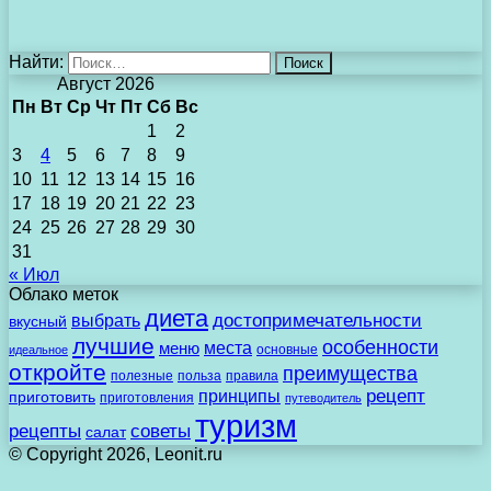
Найти:
Август 2026
Пн
Вт
Ср
Чт
Пт
Сб
Вс
1
2
3
4
5
6
7
8
9
10
11
12
13
14
15
16
17
18
19
20
21
22
23
24
25
26
27
28
29
30
31
« Июл
Облако меток
диета
выбрать
достопримечательности
вкусный
лучшие
особенности
места
меню
основные
идеальное
откройте
преимущества
полезные
польза
правила
рецепт
принципы
приготовить
приготовления
путеводитель
туризм
рецепты
советы
салат
© Copyright 2026, Leonit.ru