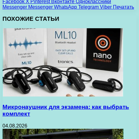
Facebook
X
Pinterest
Вконтакте
Одноклассники
Messenger
Messenger
WhatsApp
Telegram
Viber
Печатать
ПОХОЖИЕ СТАТЬИ
Микронаушник для экзамена: как выбрать
комплект
04.08.2026