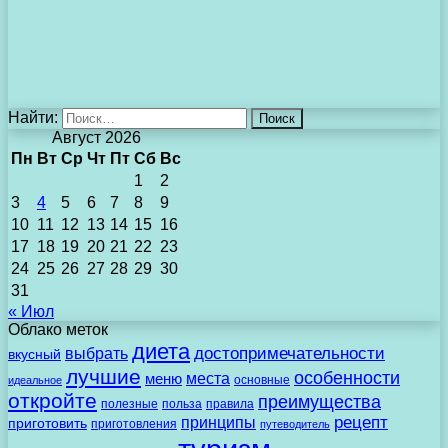
Найти:
Август 2026
Пн
Вт
Ср
Чт
Пт
Сб
Вс
1
2
3
4
5
6
7
8
9
10
11
12
13
14
15
16
17
18
19
20
21
22
23
24
25
26
27
28
29
30
31
« Июл
Облако меток
диета
выбрать
достопримечательности
вкусный
лучшие
особенности
места
меню
основные
идеальное
откройте
преимущества
полезные
польза
правила
рецепт
принципы
приготовить
приготовления
путеводитель