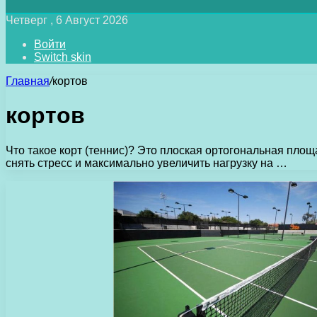
Четверг , 6 Август 2026
Войти
Switch skin
Главная
/
кортов
кортов
Что такое корт (теннис)? Это плоская ортогональная пло
снять стресс и максимально увеличить нагрузку на …