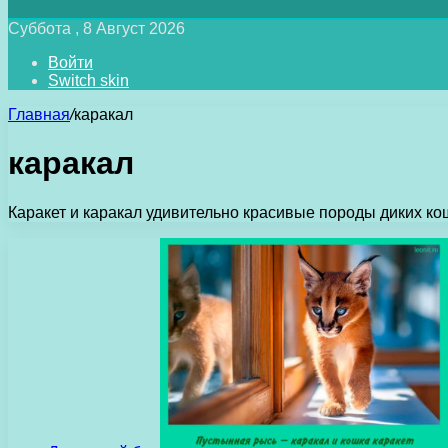
Суббота , 8 Август 2026
Войти
Switch skin
Главная
/
каракал
каракал
Каракет и каракал удивительно красивые породы диких ко